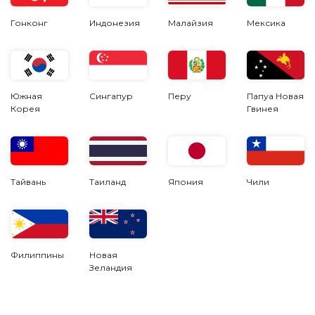
Гонконг
Индонезия
Малайзия
Мексика
Южная
Сингапур
Перу
Папуа Новая
Корея
Гвинея
Тайвань
Таиланд
Япония
Чили
Филиппины
Новая
Зеландия