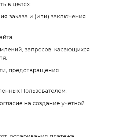
ь в целях:
ия заказа и (или) заключения
айта.
омлений, запросов, касающихся
ля.
сти, предотвращения
ленных Пользователем.
согласие на создание учетной
гот, оспаривания платежа,