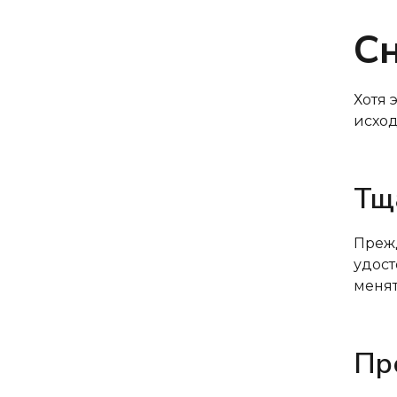
С
Хотя 
исход
Тщ
Прежд
удост
менят
Пр