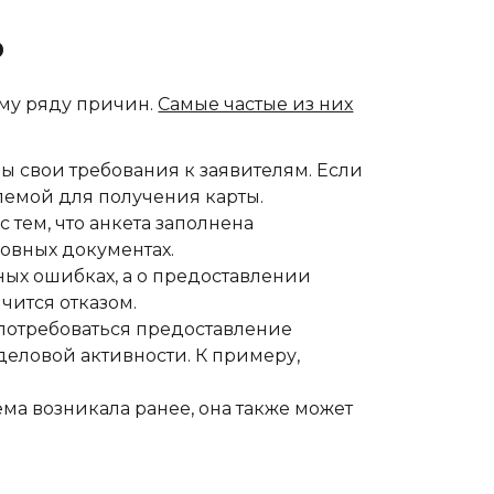
ь
ому ряду причин.
Самые частые из них
ны свои требования к заявителям. Если
блемой для получения карты.
 с тем, что анкета заполнена
новных документах.
йных ошибках, а о предоставлении
чится отказом.
 потребоваться предоставление
еловой активности. К примеру,
ема возникала ранее, она также может