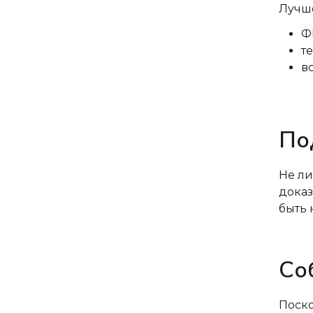
Лучше
Ф
т
в
По
Не ли
доказ
быть 
Со
Поско