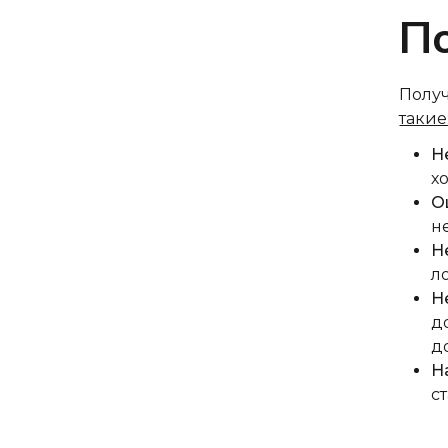
По
Получ
такие
Н
х
О
н
Н
л
Н
д
д
Н
с