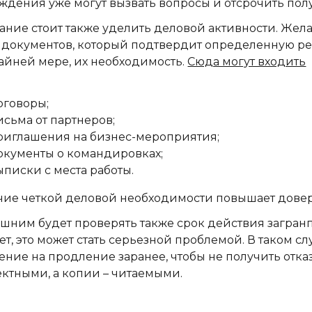
ждения уже могут вызвать вопросы и отсрочить пол
ние стоит также уделить деловой активности. Жел
 документов, который подтвердит определенную рег
айней мере, их необходимость.
Сюда могут входить
оговоры;
исьма от партнеров;
риглашения на бизнес-мероприятия;
окументы о командировках;
ыписки с места работы.
ие четкой деловой необходимости повышает довер
шним будет проверять также срок действия загранп
ет, это может стать серьезной проблемой. В таком с
ение на продление заранее, чтобы не получить отка
ктными, а копии – читаемыми.