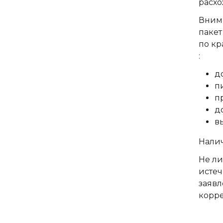
расхо
Внима
пакет
по кр
:
д
п
п
д
в
Налич
Не ли
истеч
заявл
корре