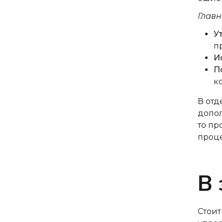
Главн
У
п
И
П
к
В отд
допо
то пр
проц
В
Стоит