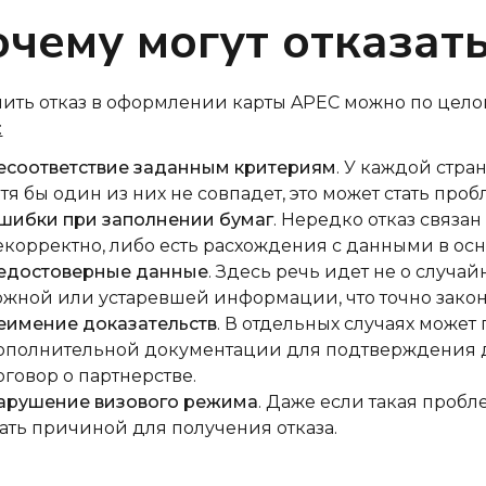
чему могут отказат
ить отказ в оформлении карты APEC можно по цел
:
есоответствие заданным критериям
. У каждой стра
отя бы один из них не совпадет, это может стать про
шибки при заполнении бумаг
. Нередко отказ связан
екорректно, либо есть расхождения с данными в ос
едостоверные данные
. Здесь речь идет не о случа
ожной или устаревшей информации, что точно закон
еимение доказательств
. В отдельных случаях может
ополнительной документации для подтверждения д
оговор о партнерстве.
арушение визового режима
. Даже если такая пробл
тать причиной для получения отказа.