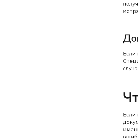
получ
испра
До
Если 
Специ
случа
Чт
Если 
докум
именн
ошибк